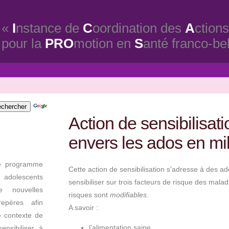
«
I
nstance de
C
oordination des
A
ctions
pour la
PRO
motion en
S
anté franco-be
Action de sensibilisati
envers les ados en mil
ce programme
Cette action de sensibilisation s'adresse à des ad
 adolescents
sensibiliser sur trois facteurs de risque des mala
 nouvelles
risques sont
modifiables
.
epères afin
A savoir :
ce contexte de
l’alimentation saine,
ensibiliser à