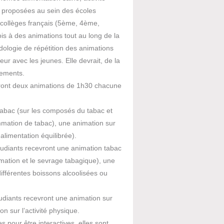
 proposées au sein des écoles
collèges français (5ème, 4ème,
ois à des animations tout au long de la
dologie de répétition des animations
ur avec les jeunes. Elle devrait, de la
tements.
vront deux animations de 1h30 chacune
abac (sur les composés du tabac et
ommation de tabac), une animation sur
 alimentation équilibrée).
tudiants recevront une animation tabac
mation et le sevrage tabagique), une
différentes boissons alcoolisées ou
udiants recevront une animation sur
n sur l’activité physique.
s pour être interactives, elles sont