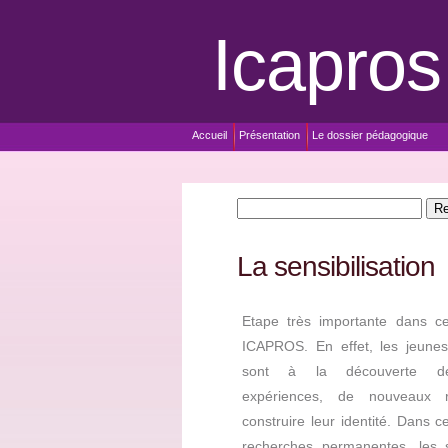
Icapros
Accueil
Présentation
Le dossier pédagogique
La sensibilisation
Etape très importante dans 
ICAPROS. En effet, les jeunes
sont à la découverte de
expériences, de nouveaux r
construire leur identité. Dans 
recherches permanentes, les s