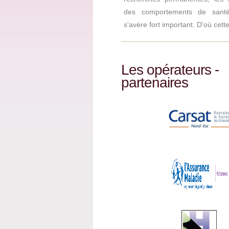
des comportements de santé
s'avère fort important. D'où cette
Les opérateurs -
partenaires