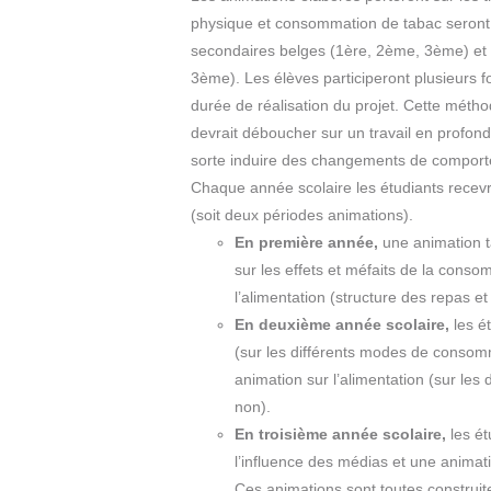
physique et consommation de tabac seront
secondaires belges (1ère, 2ème, 3ème) et 
3ème). Les élèves participeront plusieurs f
durée de réalisation du projet. Cette métho
devrait déboucher sur un travail en profonde
sorte induire des changements de compor
Chaque année scolaire les étudiants rece
(soit deux périodes animations).
En première année,
une animation t
sur les effets et méfaits de la cons
l’alimentation (structure des repas et
En deuxième année scolaire,
les é
(sur les différents modes de consom
animation sur l’alimentation (sur les 
non).
En troisième année scolaire,
les ét
l’influence des médias et une animatio
Ces animations sont toutes construite