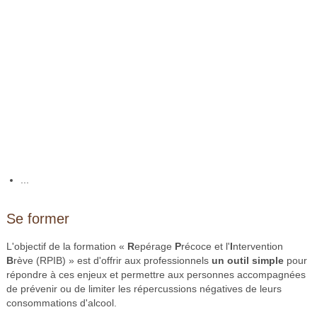
...
Se former
L'objectif de la formation «
R
epérage
P
récoce et l'
I
ntervention
B
rève (RPIB) » est d'offrir aux professionnels
un outil simple
pour
répondre à ces enjeux et permettre aux personnes accompagnées
de prévenir ou de limiter les répercussions négatives de leurs
consommations d'alcool.